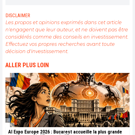
complexes, décrypte les enjeux du Web3 et défend
une vision d’un futur numérique ouvert, inclusif et
décentralisé.
DISCLAIMER
Les propos et opinions exprimés dans cet article
n'engagent que leur auteur, et ne doivent pas être
considérés comme des conseils en investissement.
Effectuez vos propres recherches avant toute
décision d'investissement.
ALLER PLUS LOIN
AI Expo Europe 2026 : Bucarest accueille la plus grande