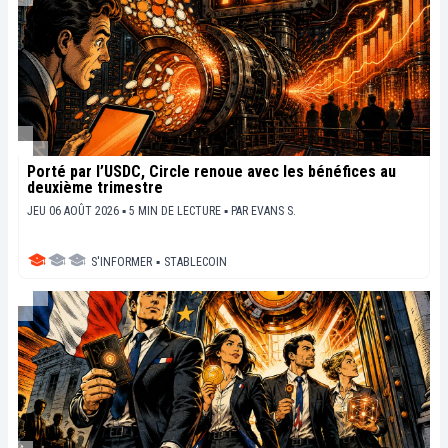
Porté par l’USDC, Circle renoue avec les bénéfices au
deuxième trimestre
JEU 06 AOÛT 2026 ▪ 5 MIN DE LECTURE ▪
PAR
EVANS S.
S'INFORMER
▪
STABLECOIN