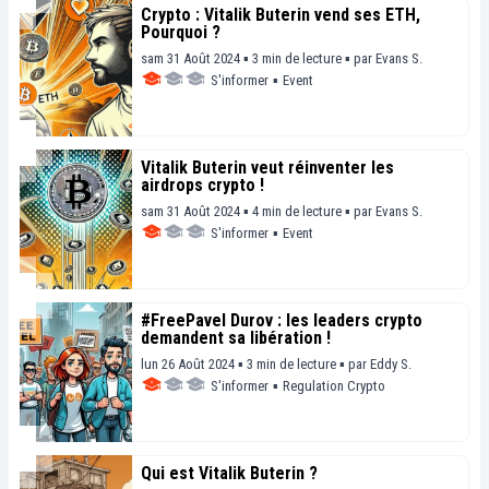
Crypto : Vitalik Buterin vend ses ETH,
Pourquoi ?
sam 31 Août 2024 ▪ 3 min de lecture ▪
par
Evans S.
S'informer
▪
Event
Vitalik Buterin veut réinventer les
airdrops crypto !
sam 31 Août 2024 ▪ 4 min de lecture ▪
par
Evans S.
S'informer
▪
Event
#FreePavel Durov : les leaders crypto
demandent sa libération !
lun 26 Août 2024 ▪ 3 min de lecture ▪
par
Eddy S.
S'informer
▪
Regulation Crypto
Qui est Vitalik Buterin ?