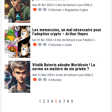
mar 02 Avr 2024 ▪ 3 min de lecture ▪
par
Eddy S.
S'informer
▪
Regulation Crypto
Les memecoins, un mal nécessaire pour
l’adoption crypto – Arthur Hayes
lun 01 Avr 2024 ▪ 4 min de lecture ▪
par
Fenelon L.
S'informer
▪
Event
Vitalik Buterin adoube Worldcoin ! La
norme en matière de vie privée ?
dim 31 Mar 2024 ▪ 4 min de lecture ▪
par
Eddy S.
S'informer
1
2
3
4
5
6
7
8
9