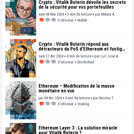
Crypto : Vitalik Buterin dévoile les secrets
de la sécurité pour vos portefeuilles
sam 04 Mai 2024 ▪ 3 min de lecture ▪
par
Mikaia A.
S'informer
▪
Wallet
Crypto : Vitalik Buterin répond aux
détracteurs du PoS d’Ethereum et fustige
le PoW
sam 27 Avr 2024 ▪ 4 min de lecture ▪
par
Luc Jose A.
S'informer
▪
Blockchain
Ethereum – Modification de la masse
monétaire en vue
jeu 04 Avr 2024 ▪ 6 min de lecture ▪
par
Nicolas T.
S'informer
▪
Staking
Ethereum Layer 3 : La solution miracle
pour Vitalik Buterin ?