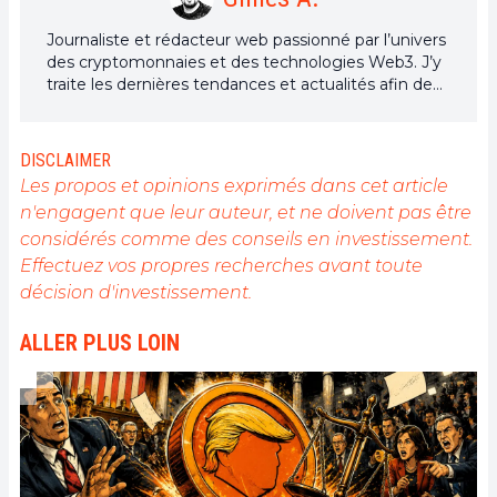
Journaliste et rédacteur web passionné par l’univers
des cryptomonnaies et des technologies Web3. J’y
traite les dernières tendances et actualités afin de
proposer un contenu de haute qualité à un large
public du secteur.
DISCLAIMER
Les propos et opinions exprimés dans cet article
n'engagent que leur auteur, et ne doivent pas être
considérés comme des conseils en investissement.
Effectuez vos propres recherches avant toute
décision d'investissement.
ALLER PLUS LOIN