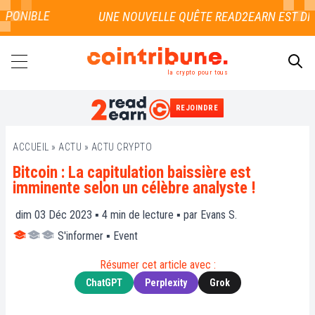
PONIBLE
la crypto pour tous
REJOINDRE
RECHERCHER
ACCUEIL
»
ACTU
»
ACTU CRYPTO
Bitcoin : La capitulation baissière est
imminente selon un célèbre analyste !
dim 03 Déc 2023 ▪
4
min de lecture ▪ par
Evans S.
S'informer
▪
Event
Résumer cet article avec :
ChatGPT
Perplexity
Grok