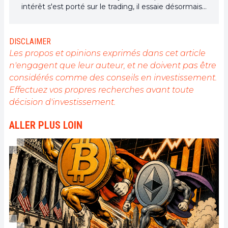
intérêt s'est porté sur le trading, il essaie désormais
activement d’appréhender toutes les avancées
centrées sur les cryptomonnaies. En tant que
rédacteur, il aspire à fournir en permanence un
DISCLAIMER
travail de haute qualité qui reflète l'état du secteur
Les propos et opinions exprimés dans cet article
dans son ensemble.
n'engagent que leur auteur, et ne doivent pas être
considérés comme des conseils en investissement.
Effectuez vos propres recherches avant toute
décision d'investissement.
ALLER PLUS LOIN