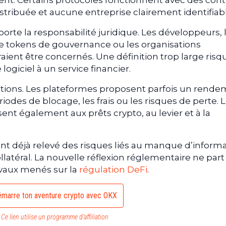
nt. Certains protocoles fonctionnent avec des cont
stribuée et aucune entreprise clairement identifiabl
orte la responsabilité juridique. Les développeurs, 
de tokens de gouvernance ou les organisations
ent être concernés. Une définition trop large risqu
ogiciel à un service financier.
stions. Les plateformes proposent parfois un rend
iodes de blocage, les frais ou les risques de perte. 
ent également aux prêts crypto, au levier et à la
nt déjà relevé des risques liés au manque d’informa
collatéral. La nouvelle réflexion réglementaire ne par
ravaux menés sur la
régulation DeFi
.
marre ton aventure crypto avec OKX
Ce lien utilise un programme d’affiliation