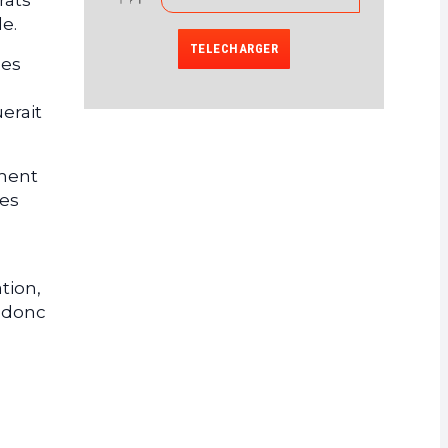
rats
e.
TELECHARGER
les
erait
ement
Les
tion,
t donc