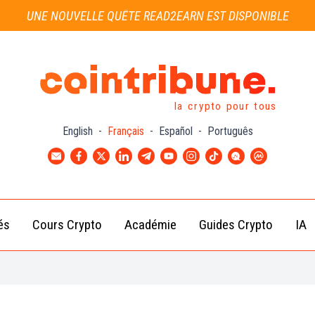
UNE NOUVELLE QUÊTE READ2EARN EST DISPONIBLE
la crypto pour tous
English
-
Français
-
Español
-
Português
és
Cours Crypto
Académie
Guides Crypto
IA
Actu
Bitcoin
Débutant
B
Crypto
(BTC)
d
Intermédiaire
Actu
Ethereum
G
Académie
Exchange
(ETH)
Cointribune
Actu
BNB
– section