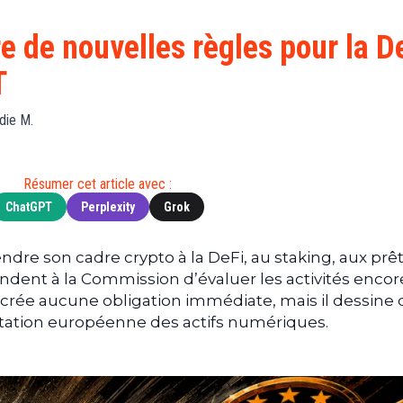
Finance
(BNB)
Avancé
a
Actu
XRP
G
e de nouvelles règles pour la De
Web3
(XRP)
d
T
D
Actu
Cardano
Tech
(ADA)
G
die M.
Actu
Dogecoin
i
People
(DOGE)
G
Résumer cet article avec :
ChatGPT
Perplexity
Grok
M
G
T
dre son cadre crypto à la DeFi, au staking, aux prêt
ent à la Commission d’évaluer les activités encor
T
 crée aucune obligation immédiate, mais il dessine d
s
tation européenne des actifs numériques.
s
B
T
s