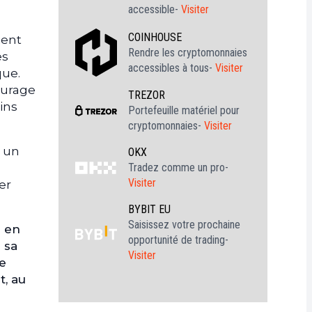
accessible-
Visiter
COINHOUSE
ient
Rendre les cryptomonnaies
es
accessibles à tous-
Visiter
que.
ourage
TREZOR
ins
Portefeuille matériel pour
cryptomonnaies-
Visiter
t un
OKX
Tradez comme un pro-
Visiter
er
BYBIT EU
Saisissez votre prochaine
s en
opportunité de trading-
 sa
Visiter
ne
t, au