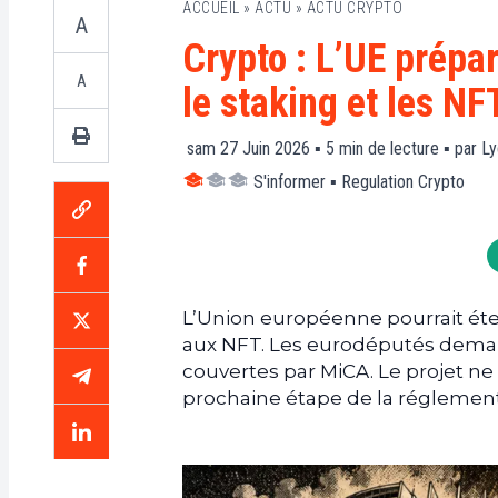
ACCUEIL
»
ACTU
»
ACTU CRYPTO
A
Crypto : L’UE prépar
A
le staking et les NF
sam 27 Juin 2026 ▪
5
min de lecture ▪ par
Ly
S'informer
▪
Regulation Crypto
L’Union européenne pourrait éten
aux NFT. Les eurodéputés demand
couvertes par MiCA. Le projet ne
prochaine étape de la réglemen