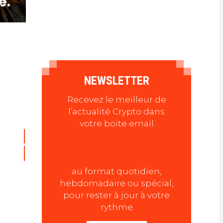
NEWSLETTER
Recevez le meilleur de
l’actualité Crypto dans
votre boite email
au format quotidien,
hebdomadaire ou spécial,
pour rester à jour à votre
rythme