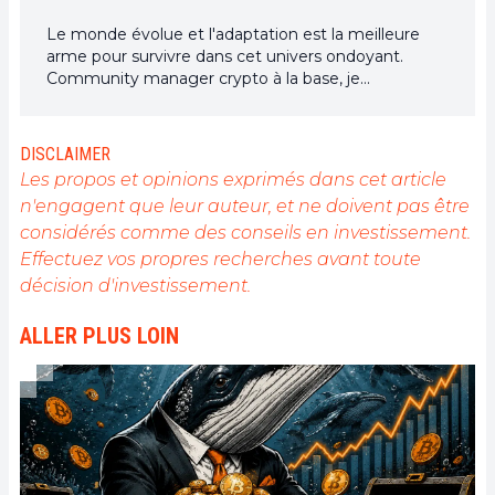
Le monde évolue et l'adaptation est la meilleure
arme pour survivre dans cet univers ondoyant.
Community manager crypto à la base, je
m'intéresse à tout ce qui touche de près ou de loin
à la blockchain et ses dérivés. Dans l'optique de
partager mon expérience et de faire connaître un
DISCLAIMER
domaine qui me passionne, rien de mieux que de
Les propos et opinions exprimés dans cet article
rédiger des articles informatifs et décontractés à la
n'engagent que leur auteur, et ne doivent pas être
fois.
considérés comme des conseils en investissement.
Effectuez vos propres recherches avant toute
décision d'investissement.
ALLER PLUS LOIN