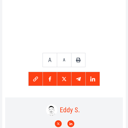
A
A
Eddy S.