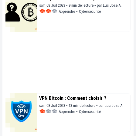
sam 08 Juil 2023 ▪ 9 min de lecture ▪
par
Luc Jose A.
Apprendre
▪
Cybersécurité
VPN Bitcoin : Comment choisir ?
sam 08 Juil 2023 ▪ 13 min de lecture ▪
par
Luc Jose A.
Apprendre
▪
Cybersécurité