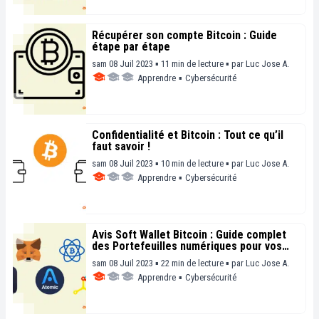
Récupérer son compte Bitcoin : Guide
étape par étape
sam 08 Juil 2023 ▪ 11 min de lecture ▪
par
Luc Jose A.
Apprendre
▪
Cybersécurité
Confidentialité et Bitcoin : Tout ce qu’il
faut savoir !
sam 08 Juil 2023 ▪ 10 min de lecture ▪
par
Luc Jose A.
Apprendre
▪
Cybersécurité
Avis Soft Wallet Bitcoin : Guide complet
des Portefeuilles numériques pour vos
cryptomonnaies
sam 08 Juil 2023 ▪ 22 min de lecture ▪
par
Luc Jose A.
Apprendre
▪
Cybersécurité