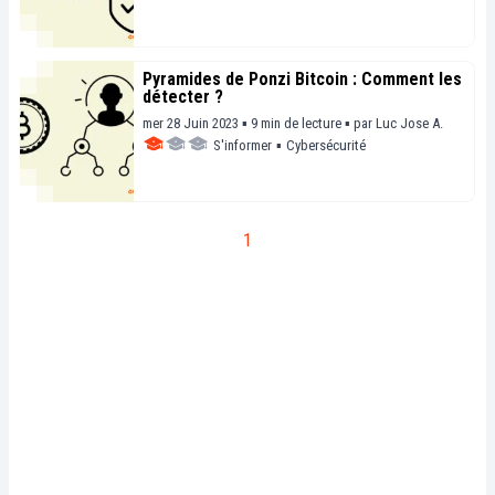
Pyramides de Ponzi Bitcoin : Comment les
détecter ?
mer 28 Juin 2023 ▪ 9 min de lecture ▪
par
Luc Jose A.
S'informer
▪
Cybersécurité
1