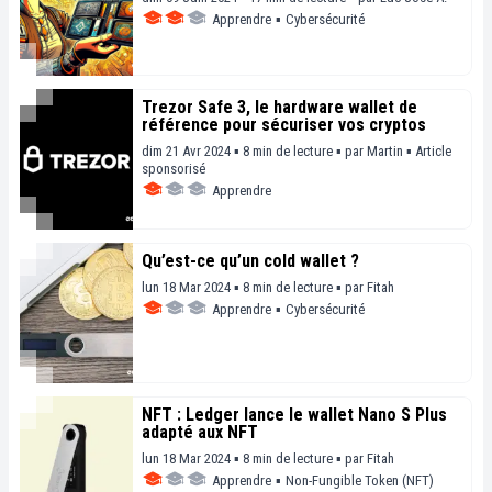
Apprendre
▪
Cybersécurité
Trezor Safe 3, le hardware wallet de
référence pour sécuriser vos cryptos
dim 21 Avr 2024 ▪ 8 min de lecture ▪
par
Martin
▪
Article
sponsorisé
Apprendre
Qu’est-ce qu’un cold wallet ?
lun 18 Mar 2024 ▪ 8 min de lecture ▪
par
Fitah
Apprendre
▪
Cybersécurité
NFT : Ledger lance le wallet Nano S Plus
adapté aux NFT
lun 18 Mar 2024 ▪ 8 min de lecture ▪
par
Fitah
Apprendre
▪
Non-Fungible Token (NFT)