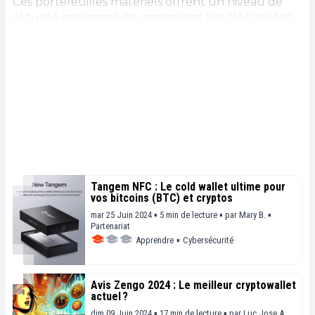
Ces portefeuilles matériels offrent un niveau de
sécurité sans pareil en conservant vos clés privées
hors ligne, à l'abri des risques de piratage et des
cyberattaques. Dans cette section, nous
explorerons en profondeur les caractéristiques, les
avantages et les meilleures pratiques associées aux
hardware wallets, pour vous aider à prendre des
décisions éclairées dans la gestion et la sécurisation
de vos cryptomonnaies. Rejoignez-nous pour
plonger dans l'univers des hardware wallets et
découvrir leur rôle essentiel dans la préservation
de vos actifs numériques.
Tangem NFC : Le cold wallet ultime pour
vos bitcoins (BTC) et cryptos
mar 25 Juin 2024 ▪ 5 min de lecture ▪
par
Mary B.
▪
Partenariat
Apprendre
▪
Cybersécurité
Avis Zengo 2024 : Le meilleur cryptowallet
actuel ?
dim 09 Juin 2024 ▪ 17 min de lecture ▪
par
Luc Jose A.