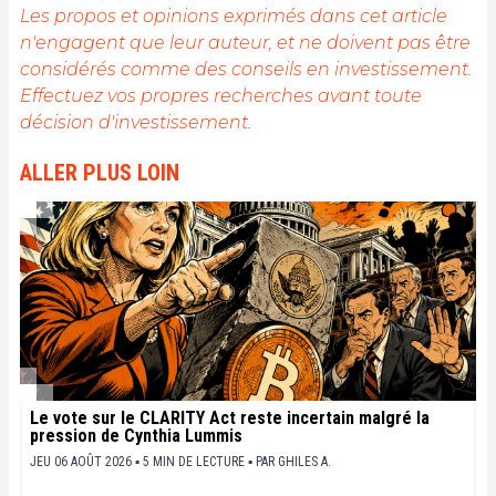
Les propos et opinions exprimés dans cet article
n'engagent que leur auteur, et ne doivent pas être
considérés comme des conseils en investissement.
Effectuez vos propres recherches avant toute
décision d'investissement.
ALLER PLUS LOIN
Le vote sur le CLARITY Act reste incertain malgré la
pression de Cynthia Lummis
JEU 06 AOÛT 2026 ▪ 5 MIN DE LECTURE ▪
PAR
GHILES A.