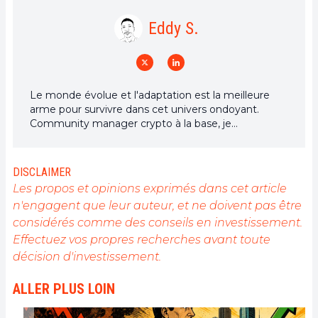
Eddy S.
Le monde évolue et l'adaptation est la meilleure
arme pour survivre dans cet univers ondoyant.
Community manager crypto à la base, je
m'intéresse à tout ce qui touche de près ou de loin
à la blockchain et ses dérivés. Dans l'optique de
partager mon expérience et de faire connaître un
DISCLAIMER
domaine qui me passionne, rien de mieux que de
Les propos et opinions exprimés dans cet article
rédiger des articles informatifs et décontractés à la
n'engagent que leur auteur, et ne doivent pas être
fois.
considérés comme des conseils en investissement.
Effectuez vos propres recherches avant toute
décision d'investissement.
ALLER PLUS LOIN