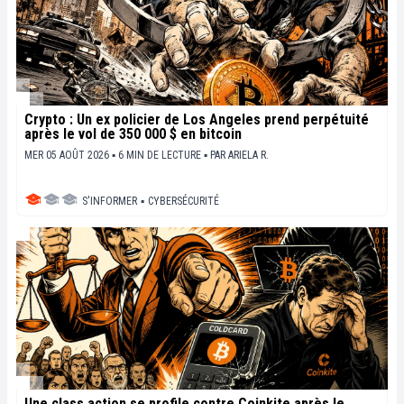
Crypto : Un ex policier de Los Angeles prend perpétuité
après le vol de 350 000 $ en bitcoin
MER 05 AOÛT 2026 ▪ 6 MIN DE LECTURE ▪
PAR
ARIELA R.
S'INFORMER
▪
CYBERSÉCURITÉ
Une class action se profile contre Coinkite après le