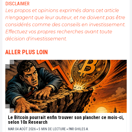
DISCLAIMER
Les propos et opinions exprimés dans cet article
n'engagent que leur auteur, et ne doivent pas être
considérés comme des conseils en investissement.
Effectuez vos propres recherches avant toute
décision d'investissement.
ALLER PLUS LOIN
Le Bitcoin pourrait enfin trouver son plancher ce mois-ci,
selon 10x Research
MAR 04 AOÛT 2026 ▪ 5 MIN DE LECTURE ▪
PAR
GHILES A.