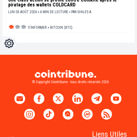
piratage des wallets COLDCARD
LUN 03 AOÛT 2026 ▪ 6 MIN DE LECTURE ▪
PAR
GHILES A.
S'INFORMER
▪
BITCOIN (BTC)
Réglages
Light
Dark
© Copyright Cointribune - tous droits réservés 2026
Liens Utiles