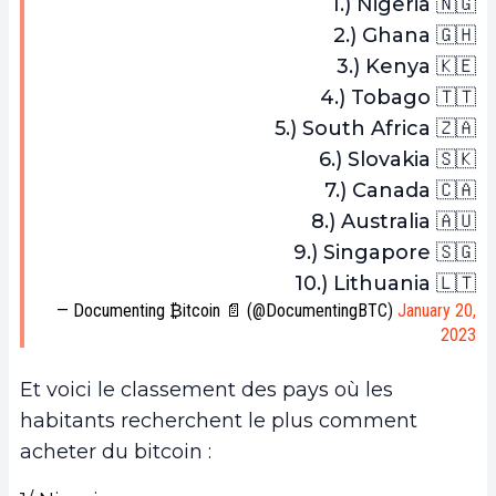
1.) Nigeria 🇳🇬
2.) Ghana 🇬🇭
3.) Kenya 🇰🇪
4.) Tobago 🇹🇹
5.) South Africa 🇿🇦
6.) Slovakia 🇸🇰
7.) Canada 🇨🇦
8.) Australia 🇦🇺
9.) Singapore 🇸🇬
10.) Lithuania 🇱🇹
— Documenting ₿itcoin 📄 (@DocumentingBTC)
January 20,
2023
Et voici le classement des pays où les
habitants recherchent le plus comment
acheter du bitcoin :