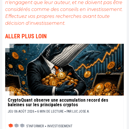
n'engagent que leur auteur, et ne doivent pas être
considérés comme des conseils en investissement.
Effectuez vos propres recherches avant toute
décision d'investissement.
ALLER PLUS LOIN
CryptoQuant observe une accumulation record des
baleines sur les principales cryptos
JEU 06 AOÛT 2026 ▪ 6 MIN DE LECTURE ▪
PAR
LUC JOSE A.
S'INFORMER
▪
INVESTISSEMENT