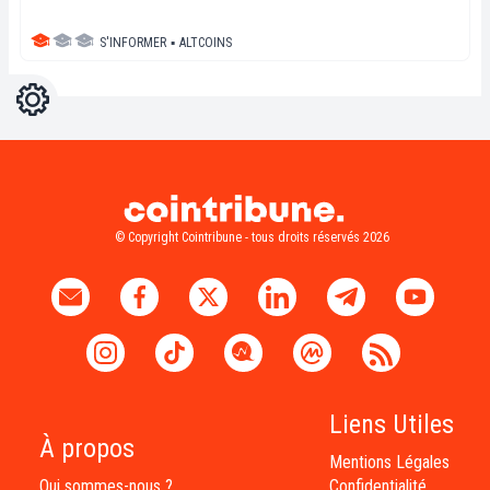
S'INFORMER
▪
ALTCOINS
Réglages
Light
Dark
© Copyright Cointribune - tous droits réservés 2026
Liens Utiles
À propos
Mentions Légales
Qui sommes-nous ?
Confidentialité