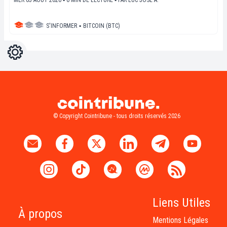
S'INFORMER
▪
BITCOIN (BTC)
Réglages
Light
Dark
© Copyright Cointribune - tous droits réservés 2026
Liens Utiles
À propos
Mentions Légales