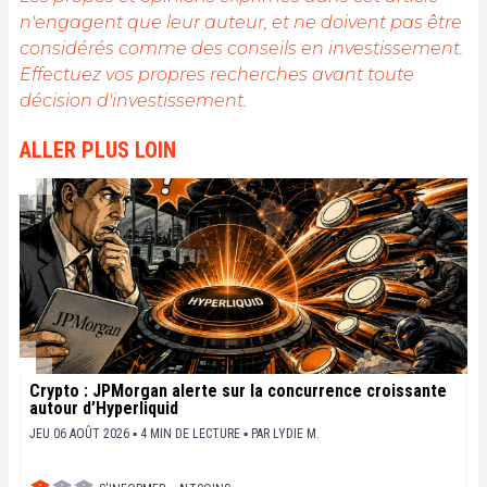
Mon objectif est de permettre à chacun de mieux
n'engagent que leur auteur, et ne doivent pas être
comprendre la blockchain et de saisir les
considérés comme des conseils en investissement.
opportunités qu'elle offre. Je m'efforce chaque jour
de fournir une analyse objective de l'actualité, de
Effectuez vos propres recherches avant toute
décrypter les tendances du marché, de relayer les
décision d'investissement.
dernières innovations technologiques et de mettre
en perspective les enjeux économiques et
ALLER PLUS LOIN
sociétaux de cette révolution en marche.
Crypto : JPMorgan alerte sur la concurrence croissante
autour d’Hyperliquid
JEU 06 AOÛT 2026 ▪ 4 MIN DE LECTURE ▪
PAR
LYDIE M.