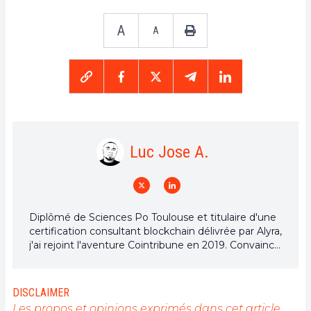
A
A
Luc Jose A.
Diplômé de Sciences Po Toulouse et titulaire d'une
certification consultant blockchain délivrée par Alyra,
j'ai rejoint l'aventure Cointribune en 2019. Convaincu
du potentiel de la blockchain pour transformer de
nombreux secteurs de l'économie, j'ai pris
l'engagement de sensibiliser et d'informer le grand
DISCLAIMER
public sur cet écosystème en constante évolution.
Les propos et opinions exprimés dans cet article