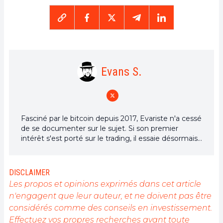
Evans S.
Fasciné par le bitcoin depuis 2017, Evariste n'a cessé
de se documenter sur le sujet. Si son premier
intérêt s'est porté sur le trading, il essaie désormais
activement d’appréhender toutes les avancées
centrées sur les cryptomonnaies. En tant que
rédacteur, il aspire à fournir en permanence un
DISCLAIMER
travail de haute qualité qui reflète l'état du secteur
Les propos et opinions exprimés dans cet article
dans son ensemble.
n'engagent que leur auteur, et ne doivent pas être
considérés comme des conseils en investissement.
Effectuez vos propres recherches avant toute