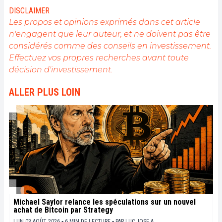
DISCLAIMER
Les propos et opinions exprimés dans cet article
n'engagent que leur auteur, et ne doivent pas être
considérés comme des conseils en investissement.
Effectuez vos propres recherches avant toute
décision d'investissement.
ALLER PLUS LOIN
Michael Saylor relance les spéculations sur un nouvel
achat de Bitcoin par Strategy
LUN 03 AOÛT 2026 ▪ 6 MIN DE LECTURE ▪
PAR
LUC JOSE A.