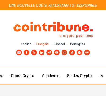
UNE NOUVELLE QUÊTE READ2EARN EST DISPONIBLE
la crypto pour tous
English
-
Français
-
Español
-
Português
és
Cours Crypto
Académie
Guides Crypto
IA
Actu
Bitcoin
Débutant
B
Crypto
(BTC)
d
Intermédiaire
Actu
Ethereum
G
Académie
Exchange
(ETH)
Cointribune
Actu
BNB
– section