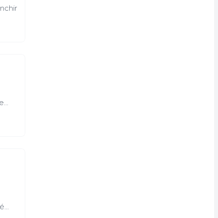
nchir
 les
le
que en
ain.
e
le
s
ette
ure, le
à
cé
ent se