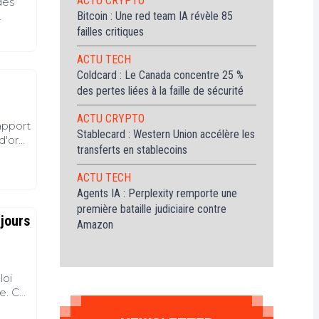
ACTU CRYPTO
des
Bitcoin : Une red team IA révèle 85
sés.
failles critiques
dans
ul des
ACTU TECH
itude
Coldcard : Le Canada concentre 25 %
r
des pertes liées à la faille de sécurité
ACTU CRYPTO
rapport
Stablecard : Western Union accélère les
d'or
transferts en stablecoins
ales.
à la
ACTU TECH
une
Agents IA : Perplexity remporte une
première bataille judiciaire contre
ujours
Amazon
loi
e. Ce
 de