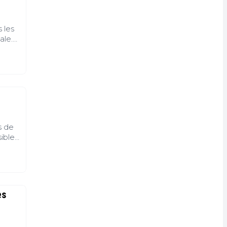
 les
ale.
Sud,
à la
 sous
nne
s de
ible
e
imple
es