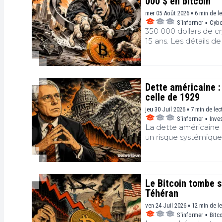
000 $ en bitcoin
mer 05 Août 2026 ▪ 6 min de l
S'informer
▪
Cybe
350 000 dollars de cr
15 ans. Les détails d
Dette américaine 
celle de 1929
jeu 30 Juil 2026 ▪ 7 min de lec
S'informer
▪
Inve
La dette américaine 
un risque systémique
de manœuvre de la Ré
solidité du modèle é
Reportf », l'investiss
détour. La première 
Le Bitcoin tombe s
analyse relance aussi 
Téhéran
monétaire.
ven 24 Juil 2026 ▪ 12 min de l
S'informer
▪
Bitc