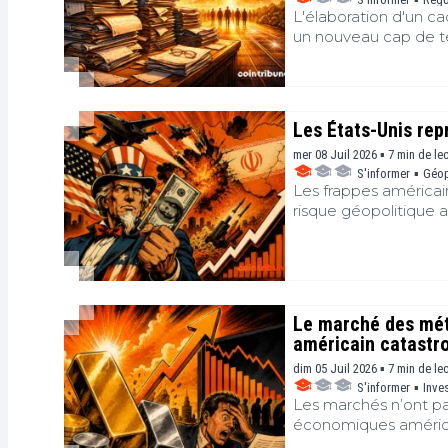
L'élaboration d'un ca
un nouveau cap de ten
l'industrie et les dé
structures de marché 
s'invite au centre de
un véritable champ de
Les États-Unis repr
plateforme d'échang
l'accent sur l'urgence
mer 08 Juil 2026 ▪ 7 min de le
S'informer
▪
Géop
diamétralement oppos
Les frappes américain
risque géopolitique 
s'est envolé, les inves
cryptos ont, une nouve
reprise des hostilités
bitcoin peut-il rivalis
risque comme les aut
Le marché des méta
américain catastr
dim 05 Juil 2026 ▪ 7 min de le
S'informer
▪
Inve
Les marchés n’ont pa
économiques américai
leurs positions sur l