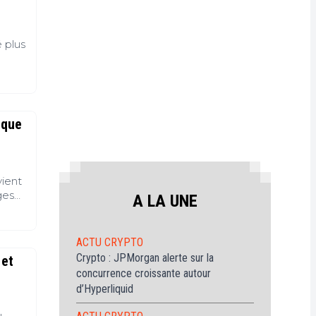
ur
itcoin
(BTC)
 plus
out
avoir
ur
Ethereum
ETH)
 que
vient
ges
A LA UNE
ur la
n
t sans
ACTU CRYPTO
Crypto : JPMorgan alerte sur la
 et
rosion
concurrence croissante autour
d’Hyperliquid