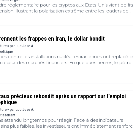
dre réglementaire pour les cryptos aux États-Unis vient de fra
sion, illustrant la polarisation extrême entre les leaders de
cideurs politiques de Washington. Alors que le Congrès examine
indispensables à la pérennité du secteur, la sécurité nationa
s débats constitutionnels, transformant un texte de loi techni
 bataille idéologique. La confrontation directe entre la
ennent les frappes en Iran, le dollar bondit
e Coinbase et la sénatrice démocrate Elizabeth Warren met
 d'une clarification législative, mais révèle surtout des visions
cture ▪
par
Luc Jose A.
olitique
ées sur la manière de protéger le système financier améric
es contre les installations nucléaires iraniennes ont replacé l
au cœur des marchés financiers. En quelques heures, le pétro
tisseurs se sont orientés vers les actifs jugés les plus sûrs et le
lle fois, révélé leur sensibilité aux tensions internationales. C
 relance une question centrale : face à une crise militaire maje
er avec les valeurs refuges traditionnelles, ou reste-t-il un actif 
res ?
ux précieux rebondit après un rapport sur l’emploi
ophique
cture ▪
par
Luc Jose A.
stissement
s attendu longtemps pour réagir. Face à des indicateurs
ns plus faibles, les investisseurs ont immédiatement renfor
’or, relançant la hausse du métal précieux. Derrière ce mouvem