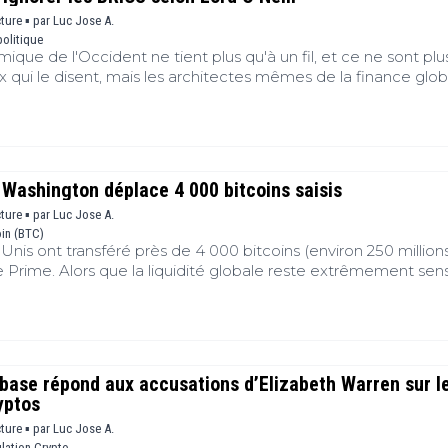
nce internationale.
cture ▪
par
Luc Jose A.
olitique
e de l'Occident ne tient plus qu'à un fil, et ce ne sont plus
 qui le disent, mais les architectes mêmes de la finance glob
 avoir théorisé l'émergence des puissances économiques du 
 un constat sans concession sur l'incapacité du G7 à s'adapter 
ale. Alors que le réseau financier international se fragmente
ns et des tensions géopolitiques, cette remise en question so
nt majeur pour la suprématie du dollar américain.
 Washington déplace 4 000 bitcoins saisis
cture ▪
par
Luc Jose A.
oin (BTC)
ts-Unis ont transféré près de 4 000 bitcoins (environ 250 million
e Prime. Alors que la liquidité globale reste extrêmement sens
aleines étatiques, cette activité on-chain majeure, issue d
git comme un puissant catalyseur de volatilité. S’agit-il d’une s
ique ou les prémices d’une vente massive ?
base répond aux accusations d’Elizabeth Warren sur l
yptos
cture ▪
par
Luc Jose A.
lation Crypto