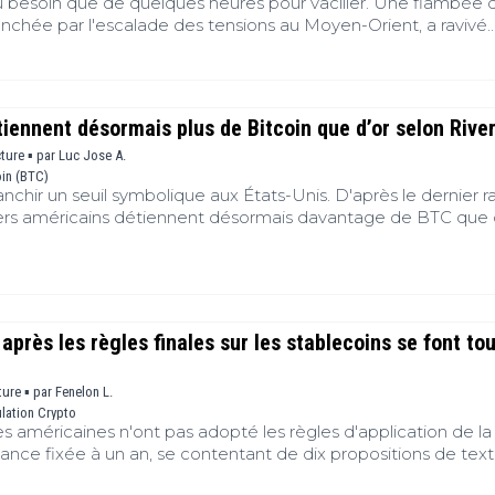
 besoin que de quelques heures pour vaciller. Une flambée 
enchée par l'escalade des tensions au Moyen-Orient, a ravivé
et entraîné un mouvement de vente sur les actifs les plus expo
hait encore à consolider ses récents gains, s'est retrouvé pris 
onnue : hausse des rendements obligataires américains, rec
se des taux de la Réserve fédérale et retour brutal de l'incert
iennent désormais plus de Bitcoin que d’or selon Rive
yptos peuvent-elles encore échapper aux turbulences de la
cture ▪
par
Luc Jose A.
oin (BTC)
ranchir un seuil symbolique aux États-Unis. D'après le dernier 
uliers américains détiennent désormais davantage de BTC que 
ment illustre une évolution profonde des stratégies patrimoni
s perçue comme spéculative, s'impose progressivement face 
que. Portée par un accès simplifié aux marchés financiers et 
'investisseurs, cette mutation redessine la manière dont les
 la préservation et la transmission de leur patrimoine.
après les règles finales sur les stablecoins se font to
ture ▪
par
Fenelon L.
lation Crypto
 américaines n'ont pas adopté les règles d'application de la 
nce fixée à un an, se contentant de dix propositions de text
juillet 2026, laisse les émetteurs de stablecoins dans l'attente