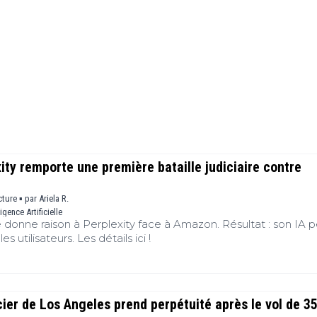
Finance
(BNB)
Avancé
a
Actu
XRP
G
Web3
(XRP)
d
D
Actu
Cardano
Tech
(ADA)
G
Actu
Dogecoin
i
People
(DOGE)
G
M
xity remporte une première bataille judiciaire contre
G
cture ▪
par
Ariela R.
T
ligence Artificielle
T
donne raison à Perplexity face à Amazon. Résultat : son IA 
s
s utilisateurs. Les détails ici !
s
B
T
icier de Los Angeles prend perpétuité après le vol de 3
s