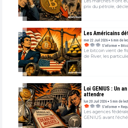
Les marchés n'ont eu
prix du pétrole, décl
l'aversion au risque 
Le bitcoin, qui cherc
une mécanique bien c
anticipations de bais
Les Américains dét
géopolitique. Les cr
macroéconomie ?
mer 22 Juil 2026 ▪ 6 min de le
S'informer
▪
Bitc
Le bitcoin vient de f
de River, les partic
physique. Ce bascule
La crypto, longtemp
valeur refuge histori
nouvelle génération d
Américains conçoivent
Loi GENIUS : Un an 
attendre
lun 20 Juil 2026 ▪ 5 min de lec
S'informer
▪
Regu
Les agences fédérales
GENIUS avant l'échéa
retard, survenu le 18 