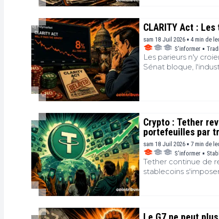
cadres définitifs. La
CLARITY Act : Les 
sam 18 Juil 2026 ▪ 4 min de le
S'informer
▪
Trad
Les parieurs n'y croi
Sénat bloque, l'indus
Crypto : Tether re
portefeuilles par t
sam 18 Juil 2026 ▪ 7 min de le
S'informer
▪
Stab
Tether continue de r
stablecoins s'impose
l'émetteur de l'USDT
dirigeant affirme que
chaque trimestre l'
dépasse désormais le
Le G7 ne peut plus