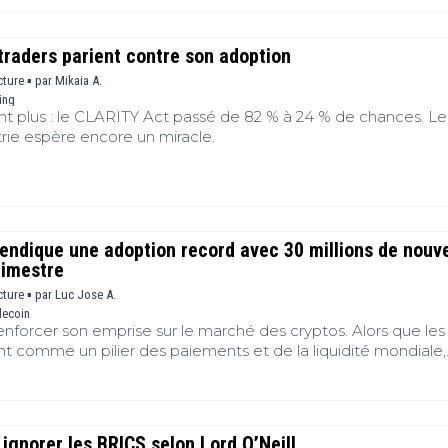
 fenêtre de clarté réglementaire va-t-elle enfin se refermer ?
traders parient contre son adoption
cture ▪
par
Mikaia A.
ing
ent plus : le CLARITY Act passé de 82 % à 24 % de chances. Le
trie espère encore un miracle.
vendique une adoption record avec 30 millions de nouv
rimestre
cture ▪
par
Luc Jose A.
lecoin
enforcer son emprise sur le marché des cryptos. Alors que les
nt comme un pilier des paiements et de la liquidité mondiale,
 revendique une accélération spectaculaire de son adoption
 des dizaines de millions de nouveaux utilisateurs rejoignent
écosystème du premier stablecoin du marché. Cette dynamiq
 cadre de la crypto et confirme le rôle grandissant de Tethe
 ignorer les BRICS selon Lord O’Neill