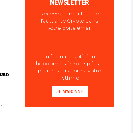
NEWSLETTER
Recevez le meilleur de
l’actualité Crypto dans
votre boite email
au format quotidien,
hebdomadaire ou spécial,
pour rester à jour à votre
eaux
rythme
JE M'ABONNE
. Son
ue
r dans