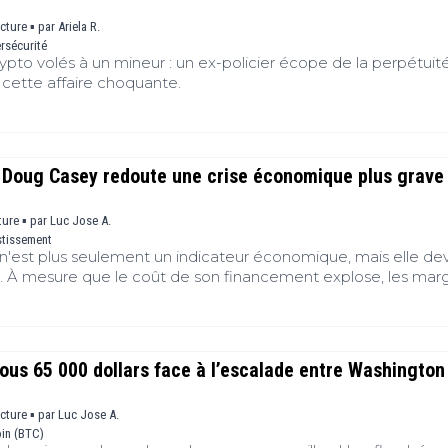
s
B
ecture ▪
par
Ariela R.
rsécurité
ypto volés à un mineur : un ex-policier écope de la perpétuité
T
e cette affaire choquante.
s
s
(
: Doug Casey redoute une crise économique plus grave
ture ▪
par
Luc Jose A.
stissement
n'est plus seulement un indicateur économique, mais elle de
. À mesure que le coût de son financement explose, les mar
serve fédérale se réduisent et les inquiétudes grandissent s
conomique des États-Unis. Invité de l'émission « The David Li
eur Doug Casey, auteur de « Crisis Investing », dresse un consta
puissance mondiale s'approche d'un point de rupture. Cette
ous 65 000 dollars face à l’escalade entre Washington
le débat sur le rôle du bitcoin et des actifs refuges face à l'é
ecture ▪
par
Luc Jose A.
oin (BTC)