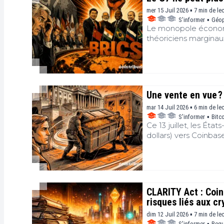
l'évolution de la fina
mer 15 Juil 2026 ▪ 7 min de le
S'informer
▪
Géop
Le monopole économiqu
théoriciens marginaux
Vingt-cinq ans après
Lord Jim O’Neill livre
nouvelle donne mondi
le poids des sanctio
comme un avertisseme
Une vente en vue ?
mar 14 Juil 2026 ▪ 6 min de le
S'informer
▪
Bitc
Ce 13 juillet, les Éta
dollars) vers Coinbas
aux mouvements des b
saisies judiciaires, a
réorganisation logist
CLARITY Act : Coin
risques liés aux cr
dim 12 Juil 2026 ▪ 7 min de le
S'informer
▪
Regu