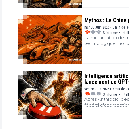
dessine un changemen
décisions de la Réserv
pour l’ensemble des 
Mythos : La Chine 
lecture de la conjonc
dans les semaines à v
mar 30 Juin 2026 ▪ 6 min de le
S'informer
▪
Intel
La militarisation des
technologique mondia
massive. L’intellige
infrastructures de dé
immédiatement des fr
utilisateurs étranger
industrielle immédiat
Intelligence artifi
développement techno
lancement de GPT-
aux laboratoires chino
ven 26 Juin 2026 ▪ 5 min de le
S'informer
▪
Intel
Après Anthropic, c'e
fédéral d'approbation