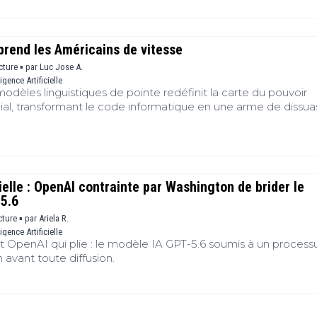
t de perspective majeur : les attentes autour des prochain
e fédérale évoluent, fragilisant le dollar et rebattant les cart
actifs financiers. Des métaux précieux aux cryptos, cette nou
prend les Américains de vitesse
ture américaine pourrait redéfinir les stratégies des investisse
enir.
cture ▪
par
Luc Jose A.
ligence Artificielle
 modèles linguistiques de pointe redéfinit la carte du pouvoir
l, transformant le code informatique en une arme de dissua
nce artificielle s’impose désormais comme le cœur des
fense. Or, l’accès limité à ces technologies provoque
actures géopolitiques profondes. La récente restriction des
s par les dirigeants américains du secteur a provoqué une rép
e en Asie. Cette décision réglementaire, loin de freiner le
cielle : OpenAI contrainte par Washington de brider le
logique des pays concernés, a servi d’accélérateur souver
5.6
is.
cture ▪
par
Ariela R.
ligence Artificielle
st OpenAI qui plie : le modèle IA GPT-5.6 soumis à un process
 avant toute diffusion.