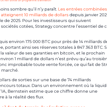
Ce lien utilise un programme d’affiliation
oins sombre qu’il n’y paraît.
Les entrées combinées
 atteignent 10 milliards de dollars
depuis janvier 202
e de 2025. Pour les investisseurs qui suivent
 sociétés cotées, Strategy concentre l’essentiel de 
quis environ 175 000 BTC pour près de 14 milliards d
e, portant ainsi ses réserves totales à 847 363 BTC. 
a valeur de ses garanties en bitcoin, et le prochain
iron 1 milliard de dollars n’est prévu qu’au troisi
onc improbable toute vente forcée, ce qui fait de St
e marché.
ollars de sorties sur une base de 74 milliards
ncours totaux. Dans un environnement où la liquidi
 l’IA, Bernstein estime que ce chiffre donne une
à la réalité des flux.