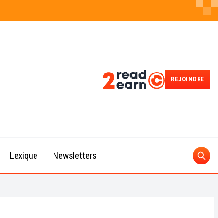
REJOINDRE
Lexique
Newsletters
Rech
ien
Trading
ébuter
IA
uide des
RECHERCHER
Cryptomonnaies
Comment