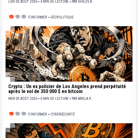
LUN 03 AOÛT 2026 ▪ 4 MIN DE LECTURE ▪
PAR
GHILES A.
S'INFORMER
▪
GÉOPOLITIQUE
Crypto : Un ex policier de Los Angeles prend perpétuité
après le vol de 350 000 $ en bitcoin
MER 05 AOÛT 2026 ▪ 6 MIN DE LECTURE ▪
PAR
ARIELA R.
S'INFORMER
▪
CYBERSÉCURITÉ