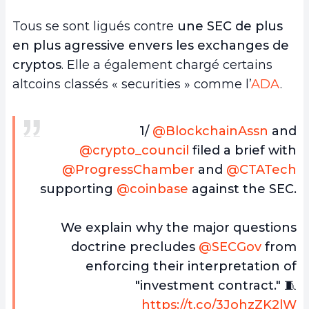
Tous se sont ligués contre
une SEC de plus
en plus agressive envers les exchanges de
cryptos
. Elle a également chargé certains
altcoins classés « securities » comme l’
ADA
.
1/
@BlockchainAssn
and
@crypto_council
filed a brief with
@ProgressChamber
and
@CTATech
supporting
@coinbase
against the SEC.
We explain why the major questions
doctrine precludes
@SECGov
from
enforcing their interpretation of
"investment contract." 🧵
https://t.co/3JohzZK2lW