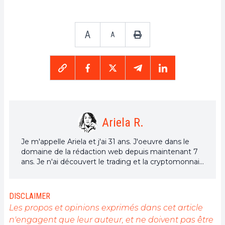
A
A
Ariela R.
Je m'appelle Ariela et j'ai 31 ans. J'oeuvre dans le
domaine de la rédaction web depuis maintenant 7
ans. Je n'ai découvert le trading et la cryptomonnaie
que depuis quelques années. Mais c'est un univers
qui m'intéresse beaucoup. Et les sujets traités au
sein de la plateforme me permettent d'en
DISCLAIMER
apprendre davantage. Chanteuse à mes heures
Les propos et opinions exprimés dans cet article
perdues, je cultive aussi une grande passion pour la
n'engagent que leur auteur, et ne doivent pas être
musique et la lecture (et les animaux !)