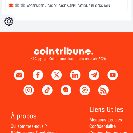
APPRENDRE
▪
CAS D’USAGE & APPLICATIONS BLOCKCHAIN
Réglages
Light
Dark
© Copyright Cointribune - tous droits réservés 2026
Liens Utiles
À propos
Mentions Légales
Qui sommes-nous ?
Confidentialité
Rédiger pour Cointribune
Gestion des cookies