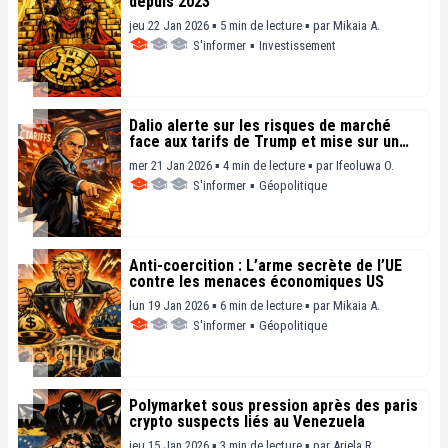
depuis 2023
jeu 22 Jan 2026 ▪ 5 min de lecture ▪
par
Mikaia A.
S'informer
▪
Investissement
Dalio alerte sur les risques de marché
face aux tarifs de Trump et mise sur un
rallye de l’or
mer 21 Jan 2026 ▪ 4 min de lecture ▪
par
Ifeoluwa O.
S'informer
▪
Géopolitique
Anti-coercition : L’arme secrète de l’UE
contre les menaces économiques US
lun 19 Jan 2026 ▪ 6 min de lecture ▪
par
Mikaia A.
S'informer
▪
Géopolitique
Polymarket sous pression après des paris
crypto suspects liés au Venezuela
jeu 15 Jan 2026 ▪ 3 min de lecture ▪
par
Ariela R.