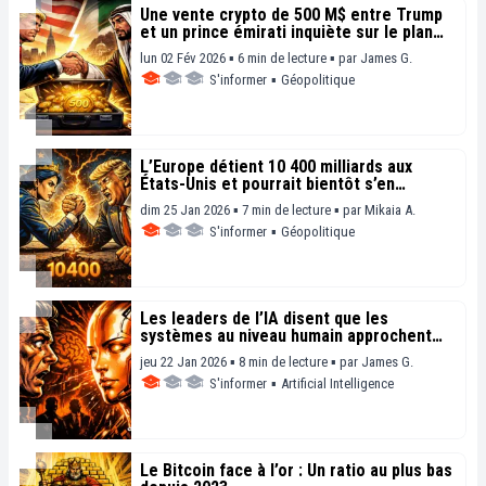
Une vente crypto de 500 M$ entre Trump
et un prince émirati inquiète sur le plan
éthique
lun 02 Fév 2026 ▪ 6 min de lecture ▪
par
James G.
S'informer
▪
Géopolitique
L’Europe détient 10 400 milliards aux
États-Unis et pourrait bientôt s’en
délester
dim 25 Jan 2026 ▪ 7 min de lecture ▪
par
Mikaia A.
S'informer
▪
Géopolitique
Les leaders de l’IA disent que les
systèmes au niveau humain approchent
rapidement
jeu 22 Jan 2026 ▪ 8 min de lecture ▪
par
James G.
S'informer
▪
Artificial Intelligence
Le Bitcoin face à l’or : Un ratio au plus bas