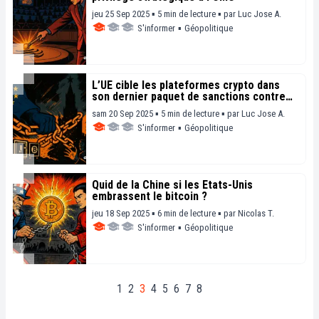
jeu 25 Sep 2025 ▪ 5 min de lecture ▪
par
Luc Jose A.
S'informer
▪
Géopolitique
L’UE cible les plateformes crypto dans
son dernier paquet de sanctions contre
Moscou
sam 20 Sep 2025 ▪ 5 min de lecture ▪
par
Luc Jose A.
S'informer
▪
Géopolitique
Quid de la Chine si les États-Unis
embrassent le bitcoin ?
jeu 18 Sep 2025 ▪ 6 min de lecture ▪
par
Nicolas T.
S'informer
▪
Géopolitique
1
2
3
4
5
6
7
8