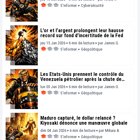
S'informer
▪
Cybersécurité
L’or et l’argent prolongent leur hausse
record sur fond d’incertitude de la Fed
jeu 15 Jan 2026 ▪ 6 min de lecture ▪
par
James G.
S'informer
▪
Géopolitique
Les États-Unis prennent le contrôle du
Venezuela pétrolier après la chute de
Maduro
lun 05 Jan 2026 ▪ 6 min de lecture ▪
par
James G.
S'informer
▪
Géopolitique
Maduro capturé, le dollar relancé ?
Kiyosaki dénonce une manœuvre globale
dim 04 Jan 2026 ▪ 6 min de lecture ▪
par
Mikaia A.
S'informer
▪
Géopolitique