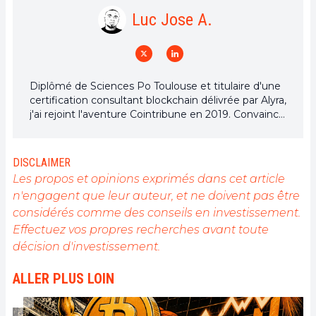
Luc Jose A.
Diplômé de Sciences Po Toulouse et titulaire d'une
certification consultant blockchain délivrée par Alyra,
j'ai rejoint l'aventure Cointribune en 2019. Convaincu
du potentiel de la blockchain pour transformer de
nombreux secteurs de l'économie, j'ai pris
l'engagement de sensibiliser et d'informer le grand
DISCLAIMER
public sur cet écosystème en constante évolution.
Les propos et opinions exprimés dans cet article
Mon objectif est de permettre à chacun de mieux
n'engagent que leur auteur, et ne doivent pas être
comprendre la blockchain et de saisir les
considérés comme des conseils en investissement.
opportunités qu'elle offre. Je m'efforce chaque jour
de fournir une analyse objective de l'actualité, de
Effectuez vos propres recherches avant toute
décrypter les tendances du marché, de relayer les
décision d'investissement.
dernières innovations technologiques et de mettre
en perspective les enjeux économiques et
ALLER PLUS LOIN
sociétaux de cette révolution en marche.