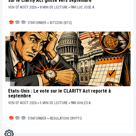
sur le Clarity Act glisse vers septembre
VEN 07 AOÛT 2026 ▪ 8 MIN DE LECTURE ▪
PAR
LUC JOSE A.
S'INFORMER
▪
BITCOIN (BTC)
États-Unis : Le vote sur le CLARITY Act reporté à
septembre
VEN 07 AOÛT 2026 ▪ 5 MIN DE LECTURE ▪
PAR
GHILES A.
S'INFORMER
▪
REGULATION CRYPTO
Réglages
Light
Dark