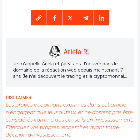
Ariela R.
Je m'appelle Ariela et j'ai 31 ans. J'oeuvre dans le
domaine de la rédaction web depuis maintenant 7
ans. Je n'ai découvert le trading et la cryptomonnaie
que depuis quelques années. Mais c'est un univers
qui m'intéresse beaucoup. Et les sujets traités au
sein de la plateforme me permettent d'en
DISCLAIMER
apprendre davantage. Chanteuse à mes heures
Les propos et opinions exprimés dans cet article
perdues, je cultive aussi une grande passion pour la
n'engagent que leur auteur, et ne doivent pas être
musique et la lecture (et les animaux !)
considérés comme des conseils en investissement.
Effectuez vos propres recherches avant toute
décision d'investissement.