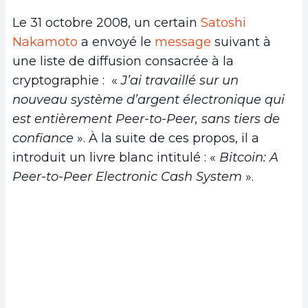
b.
La première transaction
Le 31 octobre 2008, un certain
Satoshi
c.
Premier achat avec BTC
Nakamoto
a envoyé le
message
suivant à
d.
Premier piratage de BTC
une liste de diffusion consacrée à la
e.
Parité avec l’USD
cryptographie : «
J’ai travaillé sur un
f.
Premiers concurrents du BTC
nouveau système d’argent électronique qui
g.
WikiLeaks adopte le bitcoin
est entièrement Peer-to-Peer, sans tiers de
h.
Premier exchange crypto
confiance
». À la suite de ces propos, il a
i.
Premier vol de BTC
introduit un livre blanc intitulé : «
Bitcoin: A
3.
Silk Road ou comment le bitcoin est devenu
Peer-to-Peer Electronic Cash System
».
la monnaie du dark web
4.
Histoire du Bitcoin : Mt. Gox, le plus gros
hack
5.
Les jeux adoptent le bitcoin
6.
La manne du bitcoin
a.
Boom des ICO
b.
Premier hard fork