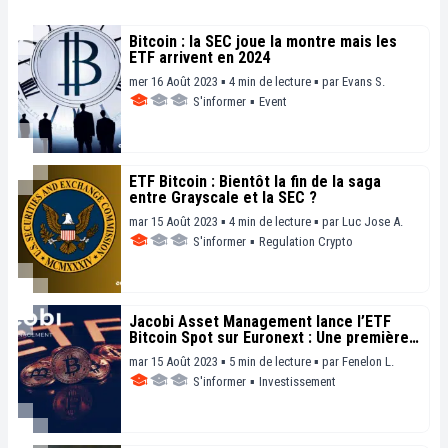
Bitcoin : la SEC joue la montre mais les
ETF arrivent en 2024
mer 16 Août 2023 ▪ 4 min de lecture ▪
par
Evans S.
S'informer
▪
Event
ETF Bitcoin : Bientôt la fin de la saga
entre Grayscale et la SEC ?
mar 15 Août 2023 ▪ 4 min de lecture ▪
par
Luc Jose A.
S'informer
▪
Regulation Crypto
Jacobi Asset Management lance l’ETF
Bitcoin Spot sur Euronext : Une première
en Europe !
mar 15 Août 2023 ▪ 5 min de lecture ▪
par
Fenelon L.
S'informer
▪
Investissement