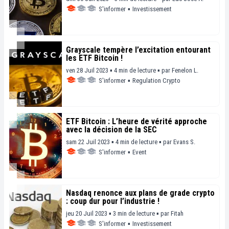
S'informer
▪
Investissement
Grayscale tempère l’excitation entourant
les ETF Bitcoin !
ven 28 Juil 2023 ▪ 4 min de lecture ▪
par
Fenelon L.
S'informer
▪
Regulation Crypto
ETF Bitcoin : L’heure de vérité approche
avec la décision de la SEC
sam 22 Juil 2023 ▪ 4 min de lecture ▪
par
Evans S.
S'informer
▪
Event
Nasdaq renonce aux plans de grade crypto
: coup dur pour l’industrie !
jeu 20 Juil 2023 ▪ 3 min de lecture ▪
par
Fitah
S'informer
▪
Investissement