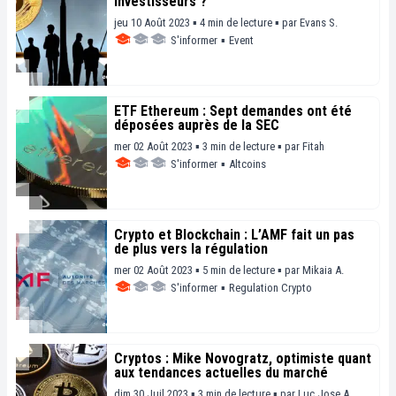
investisseurs ?
jeu 10 Août 2023 ▪ 4 min de lecture ▪
par
Evans S.
S'informer
▪
Event
ETF Ethereum : Sept demandes ont été
déposées auprès de la SEC
mer 02 Août 2023 ▪ 3 min de lecture ▪
par
Fitah
S'informer
▪
Altcoins
Crypto et Blockchain : L’AMF fait un pas
de plus vers la régulation
mer 02 Août 2023 ▪ 5 min de lecture ▪
par
Mikaia A.
S'informer
▪
Regulation Crypto
Cryptos : Mike Novogratz, optimiste quant
aux tendances actuelles du marché
dim 30 Juil 2023 ▪ 3 min de lecture ▪
par
Luc Jose A.