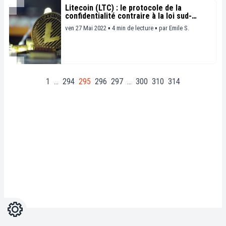
Litecoin (LTC) : le protocole de la
confidentialité contraire à la loi sud-
coréenne ?
ven 27 Mai 2022 ▪ 4 min de lecture ▪
par
Emile S.
1
…
294
295
296
297
…
300
310
314
Réglages
Light
Dark