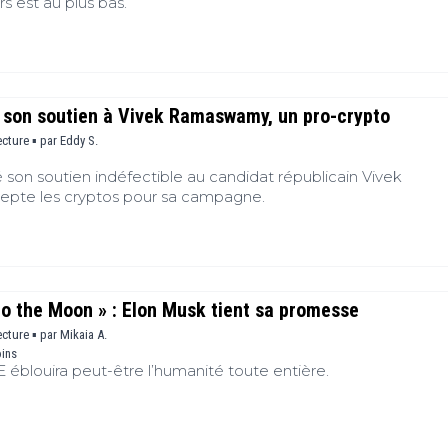
rs est au plus bas.
 son soutien à Vivek Ramaswamy, un pro-crypto
ecture ▪
par
Eddy S.
son soutien indéfectible au candidat républicain Vivek
pte les cryptos pour sa campagne.
o the Moon » : Elon Musk tient sa promesse
ecture ▪
par
Mikaia A.
oins
E éblouira peut-être l’humanité toute entière.