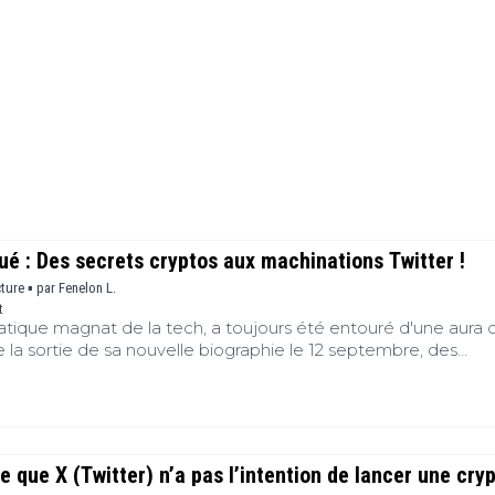
Finance
(BNB)
Avancé
a
Actu
XRP
G
Web3
(XRP)
d
D
Actu
Cardano
Tech
(ADA)
G
Actu
Dogecoin
i
People
(DOGE)
G
M
 : Des secrets cryptos aux machinations Twitter !
G
cture ▪
par
Fenelon L.
t
T
tique magnat de la tech, a toujours été entouré d'une aura 
T
de la sortie de sa nouvelle biographie le 12 septembre, des
s
 sur ses aventures dans le monde de la crypto et ses tumultes
tention.
s
B
T
e que X (Twitter) n’a pas l’intention de lancer une cry
s