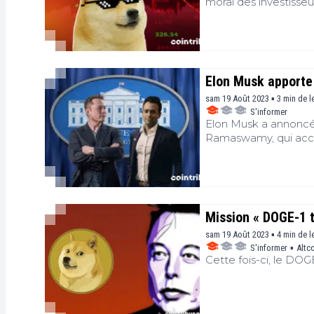
moral des investisseu
Elon Musk apporte
sam 19 Août 2023 ▪ 3 min de l
S'informer
Elon Musk a annoncé 
Ramaswamy, qui acce
Mission « DOGE-1 t
sam 19 Août 2023 ▪ 4 min de l
S'informer
▪
Altc
Cette fois-ci, le DOG