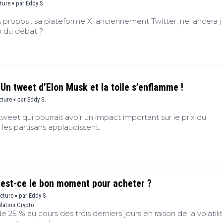
s
cture ▪
par
Eddy S.
B
s propos : sa plateforme X, anciennement Twitter, ne lancera 
n du débat ?
T
s
s
(
Un tweet d’Elon Musk et la toile s’enflamme !
cture ▪
par
Eddy S.
weet qui pourrait avoir un impact important sur le prix du
es partisans applaudissent.
 est-ce le bon moment pour acheter ?
ecture ▪
par
Eddy S.
lation Crypto
25 % au cours des trois derniers jours en raison de la volatili