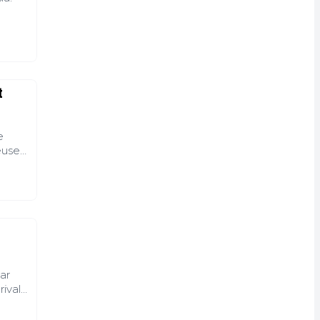
t
e
uses.
er
 de
s
ar
ival
sur le
sive