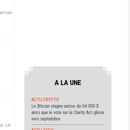
ur
itcoin
jamais
(BTC)
out
avoir
ur
Ethereum
ETH)
A LA UNE
ACTU CRYPTO
Le Bitcoin stagne autour de 64 000 $
alors que le vote sur le Clarity Act glisse
vers septembre
té. Le