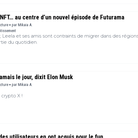
 NFT… au centre d’un nouvel épisode de Futurama
ecture ▪
par
Mikaia A.
stissement
y, Leela et ses amis sont contraints de migrer dans des régions
rtie du quotidien.
amais le jour, dixit Elon Musk
ecture ▪
par
Mikaia A.
 crypto X !
es utilisateurs en ont acquis pour le fun