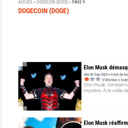
ACCUEIL
»
DOGECOIN (DOGE)
»
PAGE 9
DOGECOIN (DOGE)
Elon Musk démasqué
dim 03 Sep 2023 ▪ 4 min de le
S'informer
▪
Even
Elon Musk, l'embléma
mystère. À la veille 
révélations inédites
Twitter captivent l'at
Elon Musk réaffirm