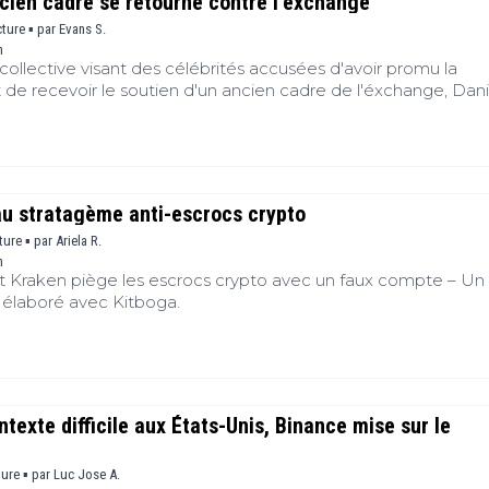
ncien cadre se retourne contre l’exchange
cture ▪
par
Evans S.
m
ollective visant des célébrités accusées d'avoir promu la
 de recevoir le soutien d'un ancien cadre de l'éxchange, Dani
nage pourrait renforcer les allégations de l'action collective
 la défense des accusés.
au stratagème anti-escrocs crypto
ture ▪
par
Ariela R.
m
raken piège les escrocs crypto avec un faux compte – Un
 élaboré avec Kitboga.
ntexte difficile aux États-Unis, Binance mise sur le
ture ▪
par
Luc Jose A.