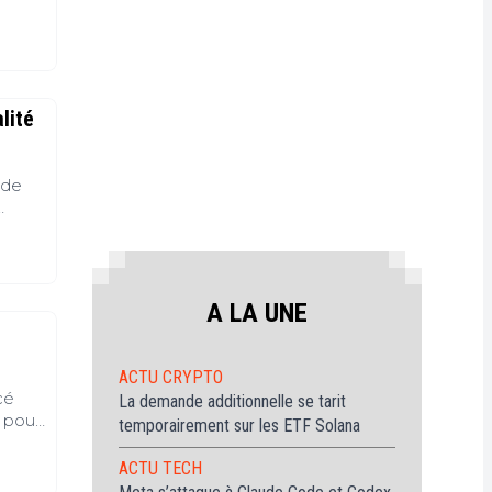
ur
e
itcoin
ion
(BTC)
out
avoir
lité
ur
Ethereum
ETH)
 de
A LA UNE
ACTU CRYPTO
cé
La demande additionnelle se tarit
, pour
temporairement sur les ETF Solana
ents
ACTU TECH