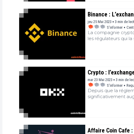
Binance : L’excha
jeu 25 Mai 2023 ▪ 3 min de lec
S'informer
▪
Cent
La compagnie crypto
les régulateurs qui l
des fonds des utilisa
Crypto : l’exchang
mar 23 Mai 2023 ▪ 3 min de le
S'informer
▪
Regu
Depuis que la réglem
significativement a
que vient de confirm
plus importants du g
Affaire Coin Cafe :