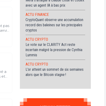
Meta s’attaque à Claude Code et Codex
avec un agent IA à bas prix
ACTU FINANCE
CryptoQuant observe une accumulation
record des baleines sur les principales
t pas
cryptos
servie
ACTU CRYPTO
Le vote sur le CLARITY Act reste
incertain malgré la pression de Cynthia
Lummis
ACTU CRYPTO
L’or atteint un sommet de six semaines
hé a
alors que le Bitcoin stagne !
 et
es