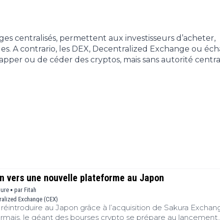
Finance
(BNB)
Avancé
a
Actu
XRP
G
Web3
(XRP)
d
es centralisés, permettent aux investisseurs d’acheter,
D
Actu
Cardano
es. A contrario, les DEX, Decentralized Exchange ou éc
Tech
(ADA)
G
apper ou de céder des cryptos, mais sans autorité centra
Actu
Dogecoin
i
People
(DOGE)
G
M
G
T
T
s
s
on vers une nouvelle plateforme au Japon
B
ture ▪
par
Fitah
ralized Exchange (CEX)
T
 réintroduire au Japon grâce à l’acquisition de Sakura Exchan
s
rmais, le géant des bourses crypto se prépare au lancement