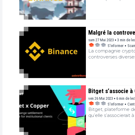
officiel de Binance Ja
stratégie de Binanc
de plus en plus strict
Malgré la controve
sam 27 Mai 2023 ▪ 3 min de le
S'informer
▪
Sca
La compagnie crypto 
controverses diverse
l’industrie crypto, poll
Bitget s’associe à
ven 26 Mai 2023 ▪ 6 min de lec
S'informer
▪
Cent
Bitget, plateforme d
qu’elle s’associerait 
lancer une solution 
institutionnels de tra