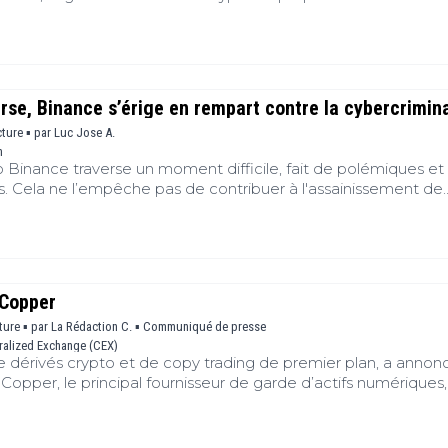
s
pon. Celui-ci est prévu pour le mois de juin 2023. Il s’agit d’un
B
e pour étendre sa présence mondiale face à une réglementat
e.
T
s
rse, Binance s’érige en rempart contre la cybercrimina
s
cture ▪
par
Luc Jose A.
m
(
Binance traverse un moment difficile, fait de polémiques et
s. Cela ne l’empêche pas de contribuer à l'assainissement de
uée d’actes illicites.
 Copper
ture ▪
par
La Rédaction C.
▪
Communiqué de presse
ralized Exchange (CEX)
e dérivés crypto et de copy trading de premier plan, a annon
à Copper, le principal fournisseur de garde d’actifs numériques
de règlement hors plateforme d’échange. Cela permet aux cli
der et de régler en temps quasi réel sur les…