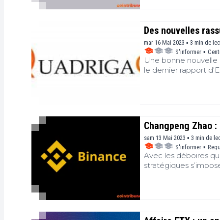
de la conférence 2023
déclarations de Gary 
Des nouvelles rassu
mar 16 Mai 2023 ▪ 3 min de le
S'informer
▪
Cent
Une bonne nouvelle po
le dernier rapport d'
perdus, moins quelqu
sont éligibles pour r
Changpeng Zhao : P
sam 13 Mai 2023 ▪ 3 min de le
S'informer
▪
Regu
Avec les déboires q
stratégiques s’impose
cœur de métier de la 
sont explorées.