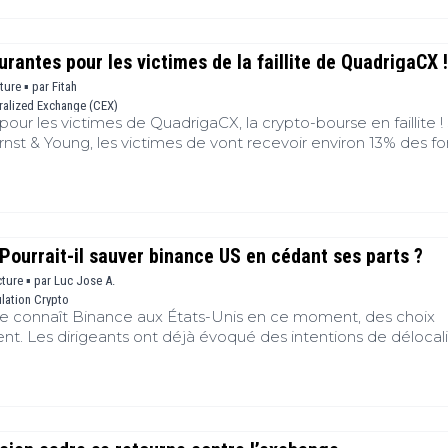
 de la Fed d’Atlanta sur les marchés financiers. Voici l’essent
Gensler sur la conformité des intermédiaires en crypto.
rantes pour les victimes de la faillite de QuadrigaCX !
cture ▪
par
Fitah
ralized Exchange (CEX)
ur les victimes de QuadrigaCX, la crypto-bourse en faillite !
Ernst & Young, les victimes de vont recevoir environ 13% des f
es déductions. Seuls les créanciers ayant une réclamation p
ecevoir le paiement.
ourrait-il sauver binance US en cédant ses parts ?
cture ▪
par
Luc Jose A.
lation Crypto
ue connaît Binance aux États-Unis en ce moment, des choix
nt. Les dirigeants ont déjà évoqué des intentions de délocali
plateforme ailleurs. Mais d’autres pistes, davantage pertinen