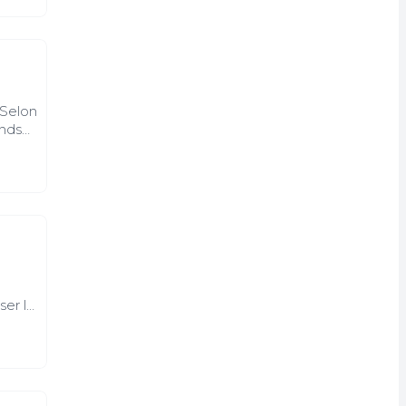
iel des
 Selon
onds
rouvée
ser le
tes,