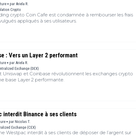
cture ▪
par
Ariela R.
lation Crypto
ding crypto Coin Cafe est condamnée à rembourser les frais
ulgués appliqués à ses utilisateurs.
e : Vers un Layer 2 performant
ture ▪
par
Ariela R.
ntralized Exchange (DEX)
niswap et Coinbase révolutionnent les exchanges crypto
ne base Layer 2 performante.
interdit Binance à ses clients
ture ▪
par
Nicolas T.
ralized Exchange (CEX)
e Westpac interdit à ses clients de déposer de l’argent sur