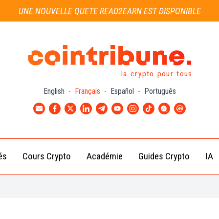
UNE NOUVELLE QUÊTE READ2EARN EST DISPONIBLE
la crypto pour tous
English
-
Français
-
Español
-
Português
és
Cours Crypto
Académie
Guides Crypto
IA
Actu
Bitcoin
Débutant
B
Crypto
(BTC)
d
Intermédiaire
Actu
Ethereum
G
Académie
Exchange
(ETH)
Cointribune
Actu
BNB
– section