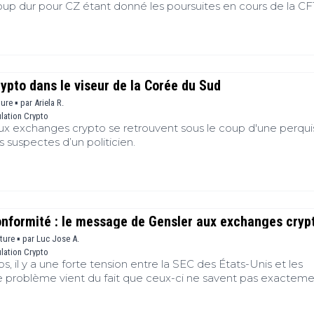
up dur pour CZ étant donné les poursuites en cours de la C
pto dans le viseur de la Corée du Sud
ture ▪
par
Ariela R.
lation Crypto
x exchanges crypto se retrouvent sous le coup d'une perquis
s suspectes d’un politicien.
onformité : le message de Gensler aux exchanges cryp
cture ▪
par
Luc Jose A.
lation Crypto
 il y a une forte tension entre la SEC des États-Unis et les
 problème vient du fait que ceux-ci ne savent pas exactem
r auprès du régulateur américain. Ce lundi, le président de l
stion de la mise en conformité des entreprises crypto. C’était 