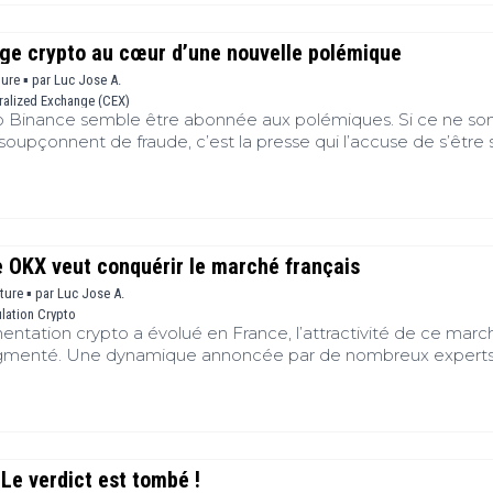
nge crypto au cœur d’une nouvelle polémique
ture ▪
par
Luc Jose A.
ralized Exchange (CEX)
 Binance semble être abonnée aux polémiques. Si ce ne son
a soupçonnent de fraude, c’est la presse qui l’accuse de s’être 
teurs
e OKX veut conquérir le marché français
cture ▪
par
Luc Jose A.
lation Crypto
entation crypto a évolué en France, l’attractivité de ce marc
ugmenté. Une dynamique annoncée par de nombreux experts
er la plateforme d’échange crypto OKX, l’un des exchanges l
lobe. OKX a déposé une demande pour fournir ses services…
 Le verdict est tombé !