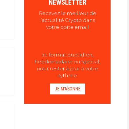
NEWSLETTER
Recevez le meilleur de
l’actualité Crypto dans
votre boite email
au format quotidien,
hebdomadaire ou spécial,
pour rester à jour à votre
rythme
JE M'ABONNE