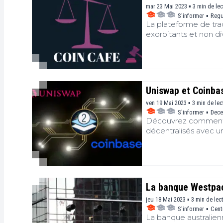
mar 23 Mai 2023 ▪ 3 min de le
S'informer
▪
Regu
La plateforme de tra
exorbitants et non div
Uniswap et Coinbas
ven 19 Mai 2023 ▪ 3 min de lec
S'informer
▪
Dece
Découvrez comment U
décentralisés avec u
La banque Westpac 
jeu 18 Mai 2023 ▪ 3 min de lec
S'informer
▪
Cent
La banque australienn