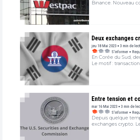
Binance. Nouveau co
aux États-Unis.
Deux exchanges cry
jeu 18 Mai 2023 ▪ 3 min de lec
S'informer
▪
Regu
En Corée du Sud, deu
Le motif : transaction
Entre tension et c
mar 16 Mai 2023 ▪ 3 min de le
S'informer
▪
Regu
Depuis quelque temps,
exchanges crypto. Le
comment s’enregistre
est revenu sur la que