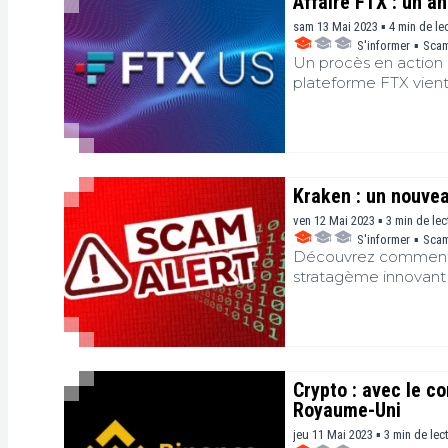
Affaire FTX : un a
sam 13 Mai 2023 ▪ 4 min de le
S'informer
▪
Sca
Un procès en action c
plateforme FTX vient
Friedberg. Son témoig
remettre en question
Kraken : un nouve
ven 12 Mai 2023 ▪ 3 min de lec
S'informer
▪
Sca
Découvrez comment K
stratagème innovant
Crypto : avec le co
Royaume-Uni
jeu 11 Mai 2023 ▪ 3 min de lec