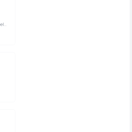
el
 et